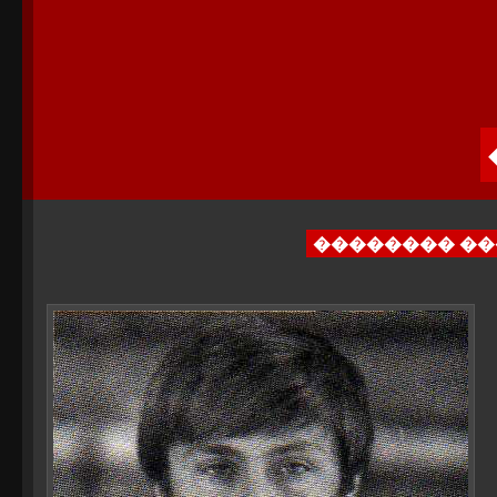
�������� �