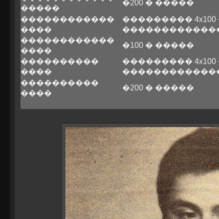
�200 � �����
�����
������������
��������� 4x100
����
������������
������������
�100 � �����
����
����������
��������� 4x100
����
������������
����������
�200 � �����
����