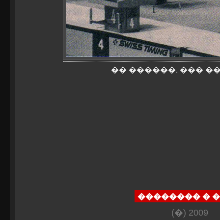
�� ������. ��� �
�������� � 
(�) 2009