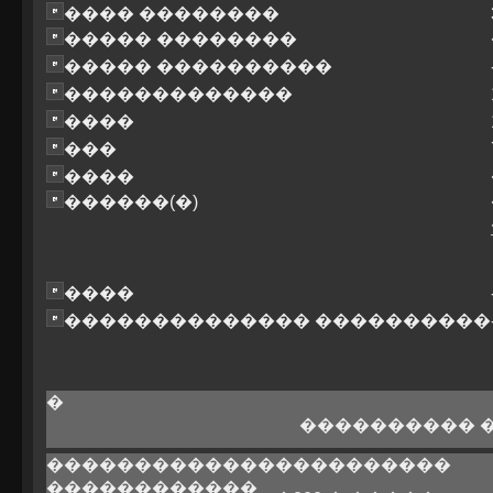
���� ��������
����� ��������
����� ����������
�������������
����
���
����
������(�)
����
�������������� ����������
�
���������� 
�������������
����������
������������