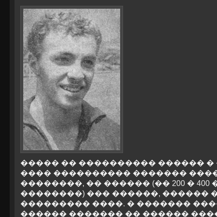
����� �� ���������� ������ �
���� ���������� ������� ���
��������, �� ������ (�� 200 � 40
��������) ��� ������, ������ 
��������� ����. � ������� ���
������ ������� �� ������ ���