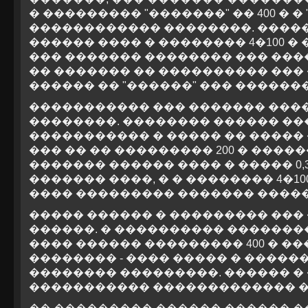
� ��������� "�������" �� 400 � � 
������������ ��������. ����
������ ���� � �������� 4�100 �
��� ������� �������� ��� ���
�� ������� �� ���������� ���
������ �� "������" ��� ��������
����������� ��� ������� ���
��������. �������� ������ �
����������� � ����� �� ����� 
��� �� �� ��������� 200 � ���
������� ������ ���� � ����� 0,3
������� ����, � � �������� 4�1
���� ��������� ������� �����
����� ������ � ��������� ���
������. � ���������� �������
���� ������ ��������� 400 � �
�������� - ���� ����� � �������
�������� ���������. ������ � 
����������� ������������� �����