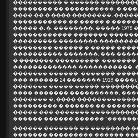
���������� � ������ ��������
�������� �� ����������, � ��
���� �� � ���� ��������. ����
����������� �� ����� � ����
����� �. �. ��������. ����� 1978 
������������ ������� �������
��������� �������� ��������
�������� ������ � ����� ����
���������� �������. ��� ����
� ������� ���������. �������
������������� �����������, �
������� ������. ������� ����
��� ������ 24 ������� 1918 ���
������� ����� ����� ��������
���� ������� ����������, ���
������� �, ���� ��������������
��������� � ������ �� ������
����� ��� ������� ����������
������ ������ ������ "�������
������ ������� �� �������� �
������� ��������� ������ ��