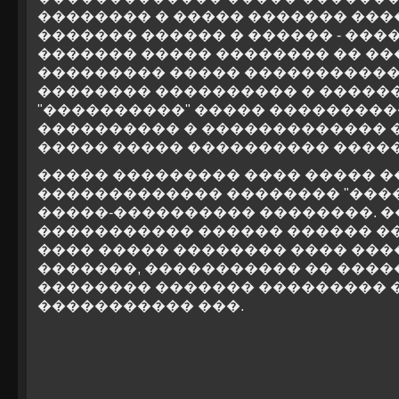
�������� � ����� ������� ���
������� ������ � ������ - ���
������� ����� �������� �� ��
��������� ����� �����������
�������� ���������� � �����
"����������" ����� ���������
���������� � ������������� 
����� ����� ���������� �����
����� ��������� ���� ����� �
������������� �������� "���
�����-���������� ��������. �
����������� ������ ������ ��
���� ����� �������� ���� ���
�������, ����������� �� ����
�������� ������� ��������� �
����������� ���.