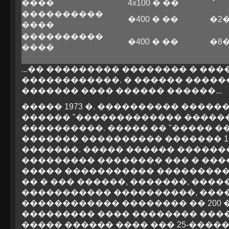
����
4x100 � ��
����������
�400 � ��
�2
����
����������
�400 � ��
�8
����
...�� ��������� �������� � ���
������������. � ������ �����
������� ���� ������ ������...
����� 1973 �. ���������� ����
������ "������������� ������
����������. ����� �� "����� ���
������� ���������� ������� 1
�������. ����� ������ ������
��������� �������� ��� � ����
����� ����������� ���������� 
�� � ��� ������, �������, ���
����������� ����������, ����
������������ �������� �� 200 
��������� ���� �������� ����
����� ������ ���� ��� 25-�������