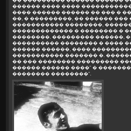
�� ��������� ������ ������ �
������ ���� ���� �����������
���� ������ ������ �� ��� � ����
��, � ���������, �� ������ ��
����������� ��������, �����
������������� � �������� � 
��������. ��������� ������, 
���������� �������� � ���� �
������ ������, ���� ��������
����������� ������� �. �����
�� ��� �������� ��������� ��
������ ������ ����" � �������
�������� ��������".