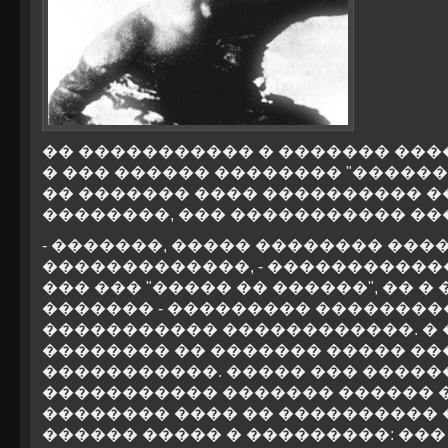
�� ����������� � ������� ���
� ��� ������ �������� "�������
�� ������� ���� ���������� ��
��������, ��� ����������� ��
- �������, ����� �������� ���
�������������, - ������������
��� ��� "����� �� ������", �� �
������� - ��������� ��������
����������� ������������. � 
�������� �� ������� ����� ��
�����������. ����� ��� �����
����������� ������� ������ �
�������� ���� �� ���������� �
������ ����� � ���������: ���