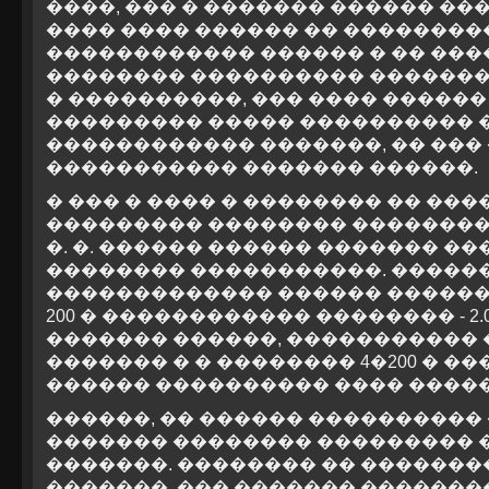
����, ��� � ������� ������ �
���� ���� ������ �� ��������
������������ ������ � �� ���
�������� ���������� �������
� ����������, ��� ���� ������
��������� ����� ���������� �
������������ �������, �� ���
����������� ������� ������.
� ��� � ���� � �������� �� ��
��������� �������� ��������
�. �. ������ ������ ������� �
�������� �����������. �����
������������� ������ �������
200 � ������������ �������� - 2.
������� ������, ����������� 
������� � � �������� 4�200 � �
������ ���������� ���� �����
������, �� ������ ���������� �
������� �������� ��������� 
�������. �������� �� ������
�������, ��� ������� �������