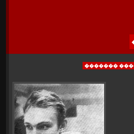
������� ��