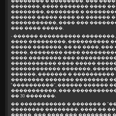
�������� � ��������. ��� ����
�������, ���� ������� ���� �
��������, �������� � �������
������ ����� ���� �� ������ �
�����������, ���� ��� ������
��� ���� �����.
- ������ ���������� ��������,
���� ���������, ���������� ��
����� �������, �� �� ����, ��� 
����, �������� ���� ���������
���� �������� ��� ����������
����������� ���� ����� �����
������������ �������, �������
������, ������� � ���������� 
�������� ������� �������� �
"����������", ������ ������ �
�����������, ��� ����������
�� 30 �������.
�� ����������� � ������� � "�
�������� ��������. ���� �� �
�����. ��� ���� ��� ��������