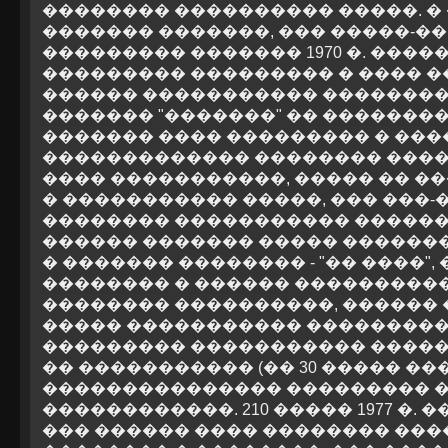
�������� ���������� �����. �
������� �������, ��� �����-�� 
��������� ������� 1970 �. ����
��������� ��������� � ���� �
������ ����������� ��������
������� "�������" �� ��������
������� ���� ��������� � ��
������������� �������� ����
���� �����������, ����� �� �
� ����������� �����, ��� ���-
�������� ����������� ������
������ ������� ����� �������
� ������� �������� - "�� ����",
�������� � ������ ����������
�������� ����������, ������ 
����� ����������� ����������
��������� ����������� �����
�� ����������� (�� 30 ����� ��
��������������� ��������� �
������������. 210 ����� 1977 �. 
��� ������ ���� �������� ���