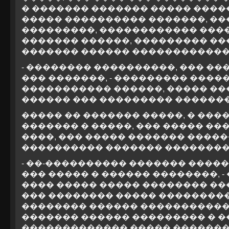
� ������� ������� ����� �����
����� ���������� �������, �
���������, ������������ ���
������� ������, ��������� ��
������� ������ ������������
- �������� ����������, ��� ��
��� �������, - ��������� �����,
����������� ������, ����� ��
������ ��� ��������� ������
����� �� ������� �����, � ���
������� � �����, ��� ����� ��
����, ��� ����� ������� ����
���������� ������� ��������
- ��-���������� ������� ����
��� ����� � ������ ��������, - 
���� ����� ����� �������� ��
��� �������� ����� ��������
�������� ������ �����������
������� ������ ��������� � ��
������������� ����� ��������