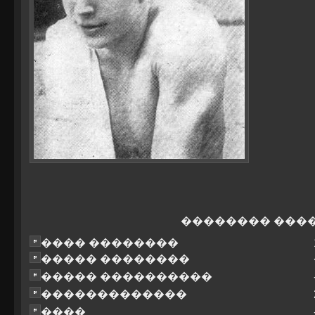
�������� ���
���� ��������
����� ��������
����� ����������
�������������
����