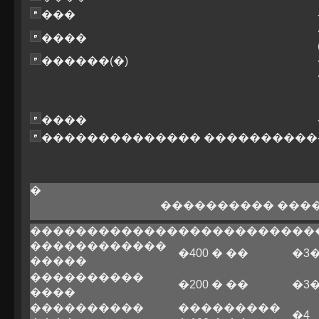
���
����
������(�)
����
�������������� ����������
�
���������� ���
�������������
����������
��
������������
�400 � ��
�3
�����
����������
�200 � ��
�3
����
����������
���������
�4