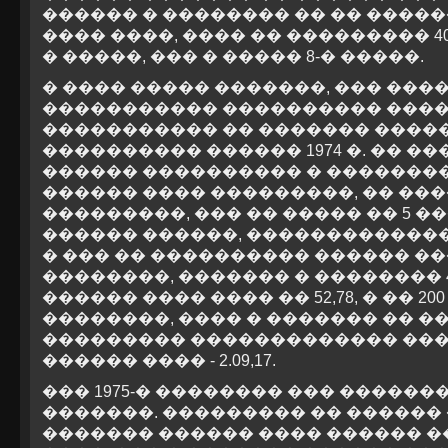
������ � �������� �� �� ������
���� ����, ���� �� ��������� 4
� �����, ��� � ����� 8-� �����.
� ���� ����� �������, ��� ���
����������� ���������� ���
����������� �� ������� �����
���������� ������ 1974 �. �� 
������ ���������� � ��������
������ ���� ���������, �� �������
���������, ��� �� ����� �� 5 
������ ������, ������������� 
� ��� �� ���������� ������ ��
��������, ������� � �������� 4
������ ���� ���� �� 52,78, � �� 
��������, ���� � ������� �� �
��������� ������������� ��
������ ���� - 2.09,17.
��� 1975-� �������� ��� ������
�������. ��������� �� ������
������� ������ ���� ������ ���