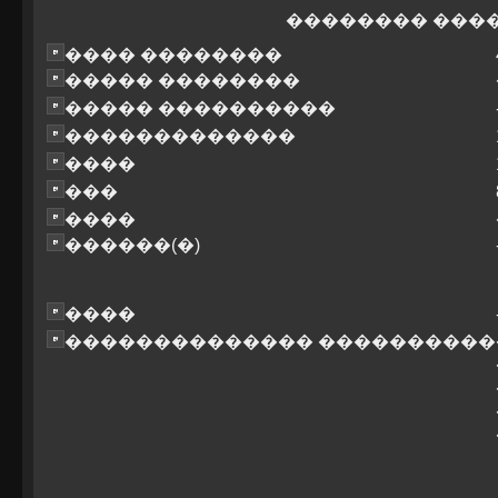
�������� ���
���� ��������
����� ��������
����� ����������
�������������
����
���
����
������(�)
����
�������������� ����������