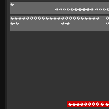
�
���������� ���
�������������
����������
�-�
�-�
�
�������� � 