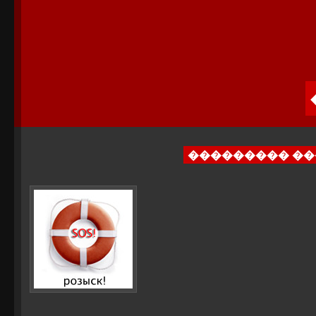
��������� �