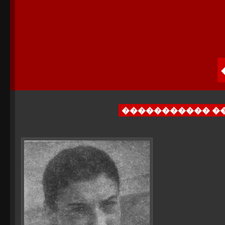
����������� �