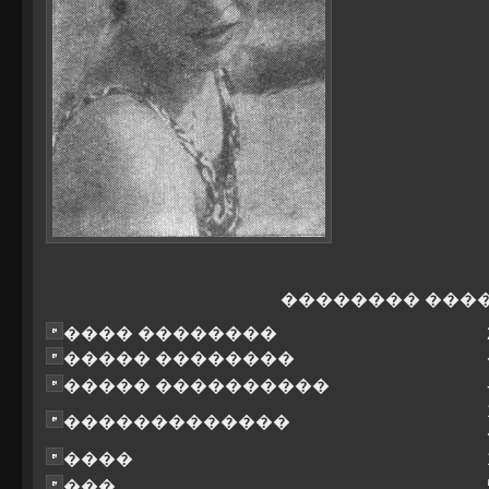
�������� ���
���� ��������
����� ��������
����� ����������
�������������
����
���