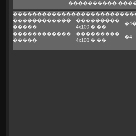
���������� ���
�������������
����������
��
������������
���������
�4
�����
4x100 � ��
������������
���������
�4
�����
4x100 � ��