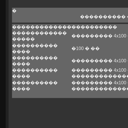
�
����������
�������������
����������
������������
��������� 4x100
�����
����������
�100 � ��
����
����������
��������� 4x100
����
����������
��������� 4x100
����
������������
����������
��������� 4x100
����
������������