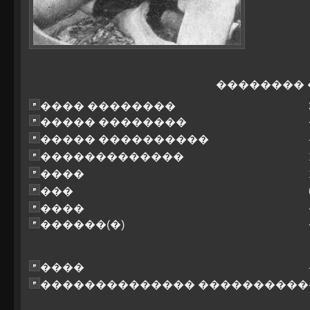
��������
���� ��������
����� ��������
����� ����������
�������������
����
���
����
������(�)
����
�������������� ����������