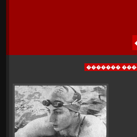
������� ��