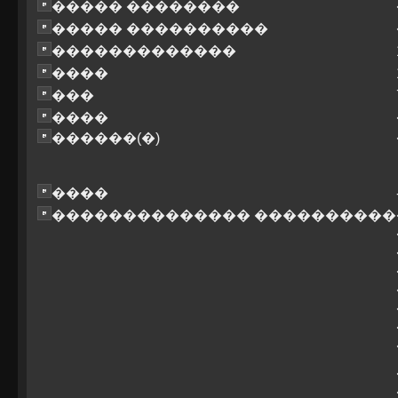
����� ��������
����� ����������
�������������
����
���
����
������(�)
����
�������������� ����������