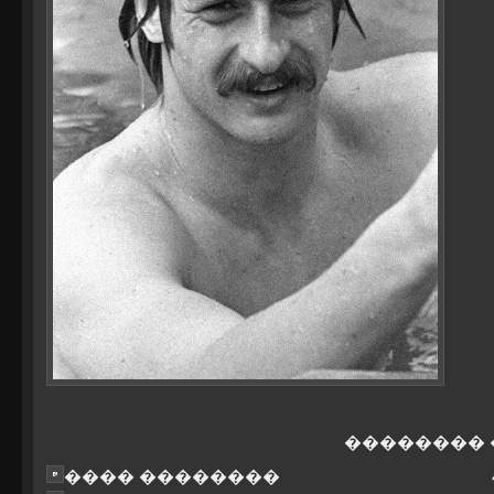
��������
���� ��������