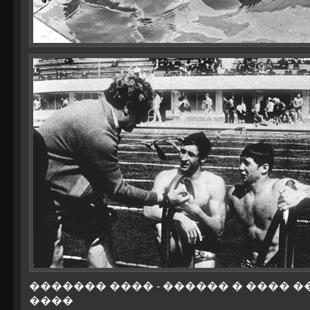
������� ���� - ������ � ���� 
����