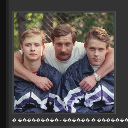
� ��������� - ������ � ������