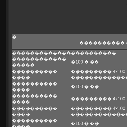
�
����������
�������������
����������
������������
�100 � ��
�����
����������
��������� 4x100
����
������������
����������
�100 � ��
����
����������
��������� 4x100
����
����������
��������� 4x100
����
������������
����������
�100 � ��
����