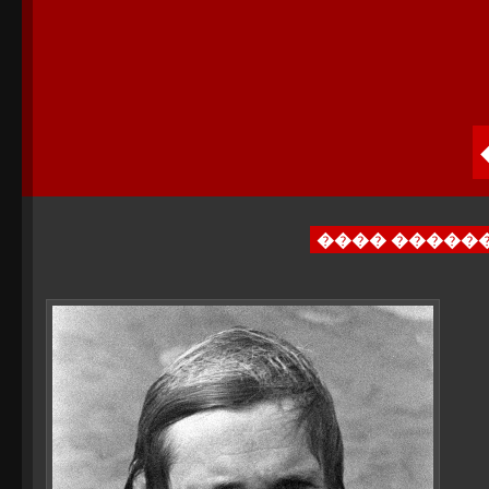
���� �����