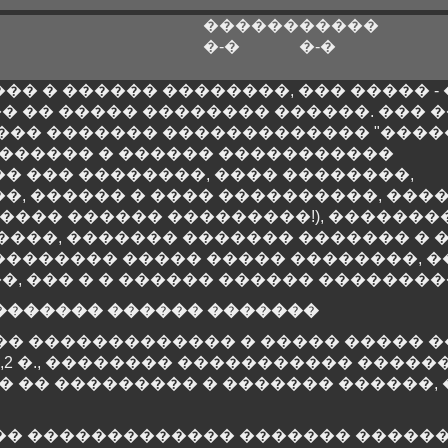
�
������
�����
�-�
�-�
� � ������ ��������, ��� ����� -
� �� ����� �������� ������. ��� �
 ���� ������� ������������� "����
 ������ � ������ �����������
� ��� ��������, ���� ��������,
�, ������ � ���� ����������, ���
����� ������ ���������!), ������
����, ������� ������� ������� � 
��������� ����� ����� ��������, �
, ��� � � ������ ������ ��������
������� ������ �������
����� ������������� � ����� �����
12,2 �., �������� ����������� �����
� �� ��������� � ������� ������, 
���� ������������� ������� ������