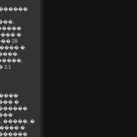
�������
���,
 �����
���� �
� 29
����� �
����.
�����,
2,1
�
�����
��� �
�������
���
 �����, �
���� �
�������