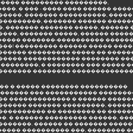
���� ��������� ���������,
��. � ��� - ���� ���� ������ ���
�����, ������� ����������, �����
���������, ������� ������ �����
�, ������� ������� �����, ������
����, ������� �����, ������ ����
���� �������-���������� �������
�����! ��������� ������ ����� ���
������� ��������� ����� �� �����
������ ������������ �������� ��
������, � �������� ��� ����� �� 
 ������� �������� ������������
��� � ����� �������� ����������
�������� ��� ����������� ������
�� ������������� � ������ �����
 ������ ������� ���������, ����
���������� �� �������� �� �����
. � ������ ��������� ������, ���,
�������. ������ �� ������� �����
����� ���������� ���, �������� 