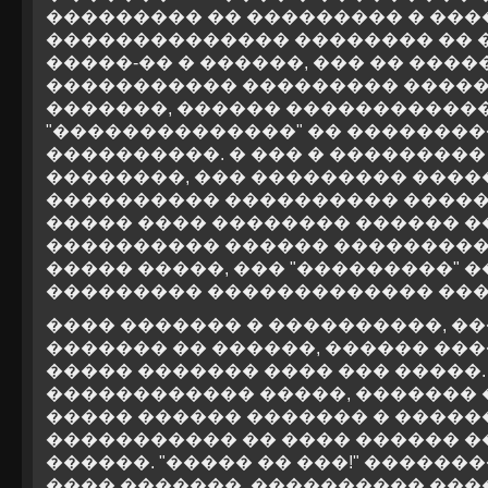
��������� �� ��������� � ���
�������������� �������� �� ��
�����-�� � ������, ��� �� ���
����������� ��������� �����
�������, ������ ������������
"��������������" �� ��������
����������. � ��� � ���������
��������, ��� ��������� �����
���������� ���������� ������.
����� ���� �������� ������ ��
���������� ������ ����������
����� �����, ��� "���������" 
��������� ������������� ���
���� ������� � ����������, �
������� �� ������, ������ ��
����� ������� ���� ��� �����
������������ �����, ������� �
����� ������ ������� � �����
����������� �� ���� ������ �
������. "����� �� ���!" �����
���� �������, ���������� ����