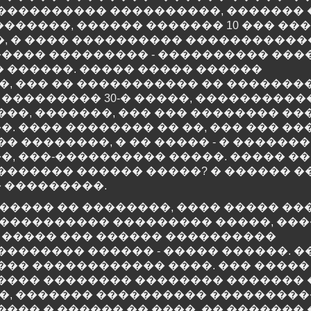
���������� ����������, ������� 
�����, ������ ������� 10 ��� ����
��, � ���� ���������� �����������
���� ��������� - ���������� ���
 ������. ����� ����� ������
�, ��� �� ����������� �� �������
 ��������� 30-� �����, ����������
��, �������, ��� ��� �������� ���
 ���� �������� �� ��, ��� ��� ��
� ��������, � �� ����� - � ������
, ���-���������� �����. ����� ��
�������� ������ �����? � ������ 
 ���������.
������ �� ��������, ���� ����� �
����������� ��������� �����, ��
. ����� ��� ������ ����������
������� ������ - ����� ������. �
��� ������������ ����. ��� �����
���� �������� �������� ������� 
���, ������� ���������� ��������
��� � ������ �� ����, �� �������