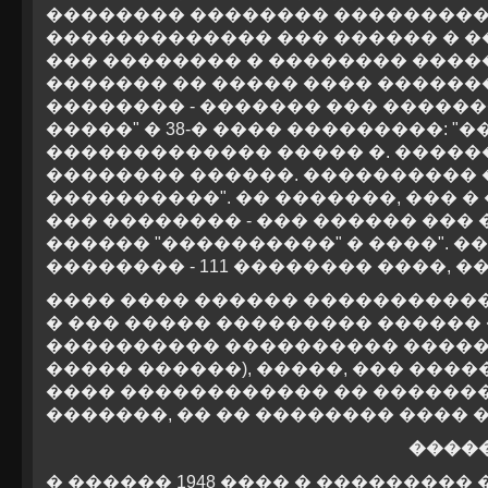
�������� �������� ����������
������������� ��� ������ � ��
��� �������� � �������� ���
������� �� ����� ���� ������
�������� - ������� ��� ������
�����" � 38-� ���� ���������: 
������������� ����� �. ����
�������� ������. ���������� �
����������". �� �������, ��� �
��� �������� - ��� ������ ���
������ "����������" � ����". 
�������� - 111 �������� ����, �
���� ���� ������ ������������
� ��� ����� ��������� ������
���������� ���������� ����������
����� ������), �����, ��� ���
���� ������������ �� ��������
�������, �� �� �������� ����
����
� ������ 1948 ���� � ���������