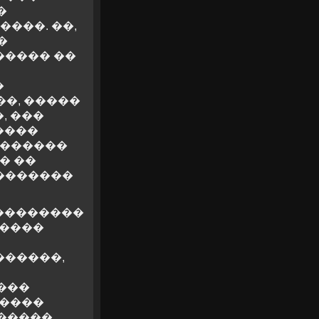
�
���. ��,
�
����� ��
�
��, �����
, ���
����
�������
� ��
��������
���������
�����
������,
���
�����
 �����