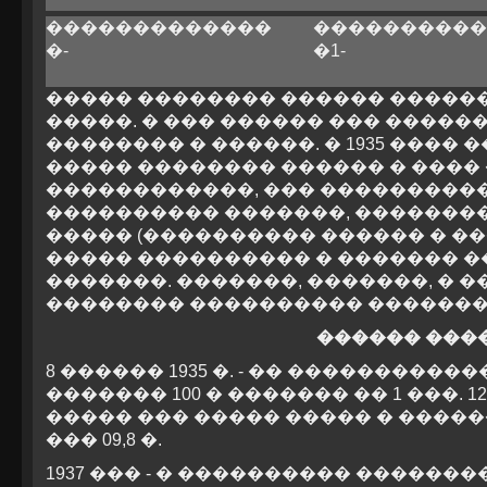
�������������
���������
�-
�1-
����� �������� ������ �������
�����. � ��� ������ ��� ������
�������� � ������. � 1935 ����
����� �������� ������ � ����
������������, ��� ����������
���������� �������, ��������
����� (���������� ������ � �
����� ���������� � ������� �
�������. �������, �������, � 
�������� ���������� ��������
������ ���
8 ������ 1935 �. - �� ��������
������� 100 � ������� �� 1 ���. 
����� ��� ����� ����� � �����
��� 09,8 �.
1937 ��� - � ���������� �����