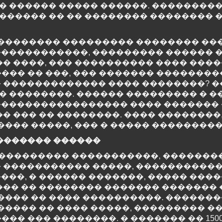
�� ������ ����� ������. �������
������� �� �� �������� �������� 
��������� ��������� �������� ��
�������������, ��������� ������ 
 ����, ��� ���������� ���� �����
���� �� ���, ��� ������� ��������
 ������������� ���� ��������? 
�� ��������. ������ ��������� � 
 ����������������� ���� ������� 
 ��� �� ��������. ���� ��������,
��� �����, ��� � ����� ���������
������� ������
������������ �����������, ��������
 ����������� �����, ����������
��, � ������ �������, ����� ���
��� �� �������� ������� ������� 
���� �� ���� ����������. ������
���� �� ���� �����, ��������� ��
��� ��� ��������. � ������� �� 150