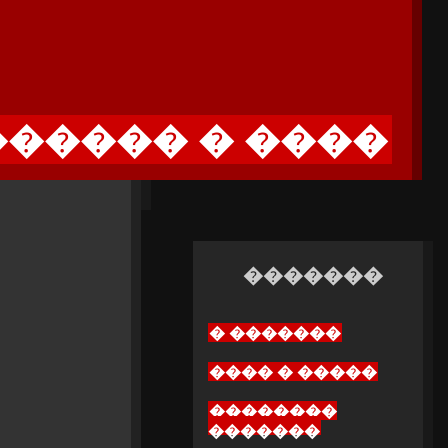
����� � ����
�������
� �������
���� � �����
��������
�������