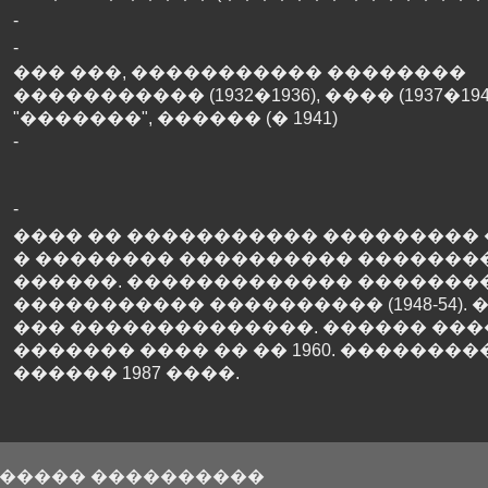
-
-
��� ���, ����������� ��������
����������� (1932�1936), ���� (1937�1940
"�������", ������ (� 1941)
-
-
���� �� ����������� ��������� 
� �������� ���������� ��������
������. ������������� ��������
����������� ���������� (1948-54). �
��� ��������������. ������ ��
������� ���� �� �� 1960. ���������
������ 1987 ����.
����� ����������