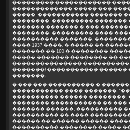
��������� ������������ ����
������������� ����� ��� �����
�����: ����������� ������� �
��������, ��������� ������� 
������� ������� � ��� ������
��������, ��������� ���� ���
���������� �������. ��������
���� 1937 ����. � ����� �� ���
������� �� 100 � �������� ���
����� ������� �������� �� �
��������������� ���������� ��
�������! ����������� ������
�������.
� ��� ��� ���������� � �����
����������� ���� �������: "
���������� ������ ��������. 
�������� ����������� �� ���
������� ������. ���������� �
���������� �� ���� ����������
������ �� ������ ������ ����
���������� �������� ����� �