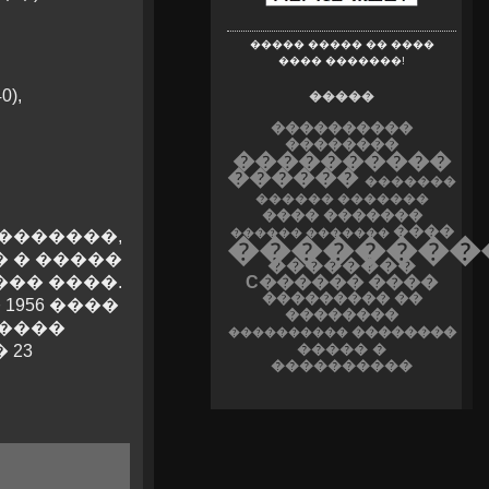
����� ����� �� ����
���� �������!
),
�����
����������
��������
����������
������
�������
������
�������
���� �������
����
������ �������
�������,
��������
 � �����
��������
C������ ����
�� ����.
��������� ��
 1956 ����
��������
�����
��������
����������
����� �
 23
����������