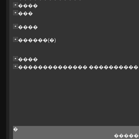
����
���
����
������(�)
����
�������������� ����������
�
�����