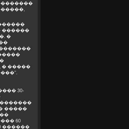
���������
������,
������
� ������
. �
��
��������
������
�
 � �����
���".
��� 30-
�
��������
� �����
���
��� 60
0 ������