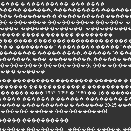
��� � ���������. ��� ����
���� ������. ���������� ������� 
���� �������� � ���������� ����
�� �������� ���������� ������. �
����. ������ ������� "����������
"������ ����� ������-��������
���� ���� ��������������� �����
� �. ��������!" �������� ����� "�
 �������� ����� ����, ������ "�'��
 �������. ���, ���������, ������ �
����������� ����������, ��� �� ��
��� � ������.
� ��������� �������� ������ � 19
 ������ ����������� � ����������
� ��� 1952, 1956 � 1960 ��. (�� ����
������ ������� ������ �������� �
��� ���������� � ������ 20-25 ���
 ������� ����� �����������!
����� ����������
 ������ �������� - ������ �����. �