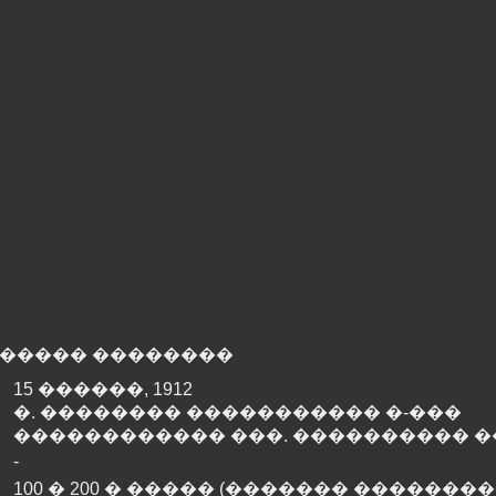
����� ��������
15 ������, 1912
�. �������� ����������� �-���
������������ ���. ���������� �
-
100 � 200 � ����� (������� ��������