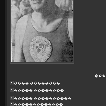
���
���� ��������
����� ��������
����� ����������
�������������