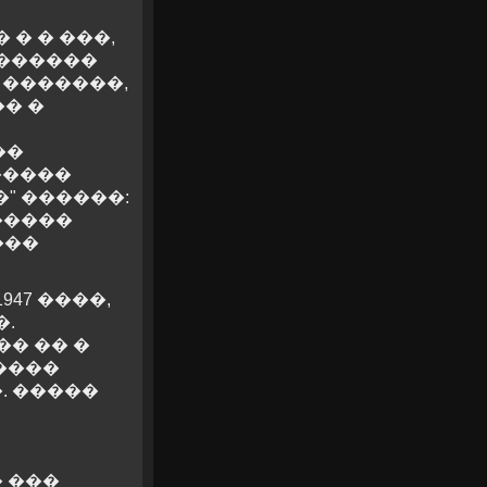
� � ���,
�������
 �������,
� �
��
�����
�" ������:
�����
���
47 ����,
.
�� �� �
����
. �����
� ���