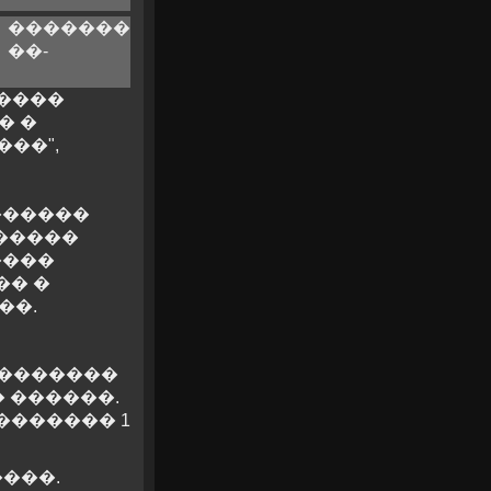
�������
��-
 ����
� �
���",
������
������
����
�� �
��.
 ��������
� ������.
������� 1
���.