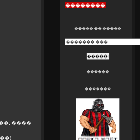
��������
����� �� �����
������
�������
��, ����
��)