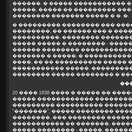
������. � ����� ����������� 
�����, ����� �� ��������� ��
�������� ������� ����� � �. �.
� ��������� �������� ��� ��
��������, �� ������ ��� � ��
����������. �������� ��������
����� ����� � �������� - ����
������ �������� �����������
������� � �����, � ���������
����, �� �� ���������� �����
����������� �����. ����������
�������� ����� �������� � ���
��
20 ���� 1938 ���� � ����� �� �
����� ������������ ��������
��������� ���������� �������
"�������", ����� �������� ���
��������. ��� �������� �����
����������� �� �������, �����
����� �������� - �����, ������