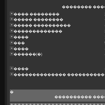
�������� ���
���� ��������
����� ��������
����� ����������
�������������
����
���
����
������(�)
����
�������������� ����������
�
���������� ���