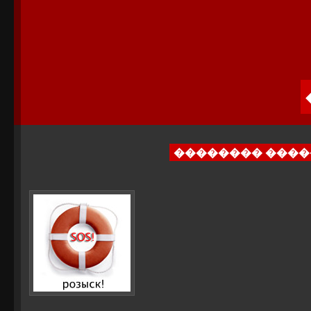
�������� ���