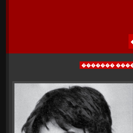
������� ���