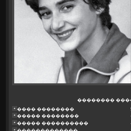
�������� ���
���� ��������
����� ��������
����� ����������
�������������