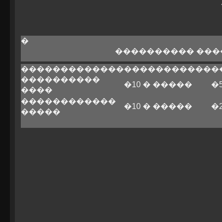
�
���������� ���
�������������
�����������
�
����������
�10 � �����
�
����
������������
�10 � �����
�
�����