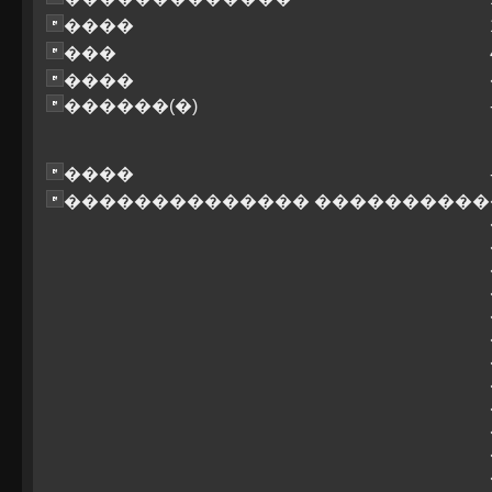
����
���
����
������(�)
����
�������������� ����������